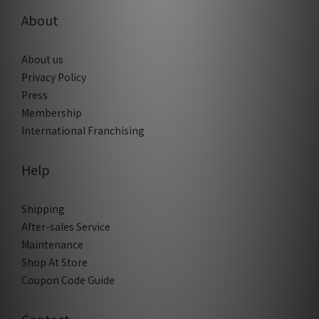
About
About us
Privacy Policy
Press
Membership
International Franchising
Help
Shipping
After-sales Service
Maintenance
Shop At Store
Coupon Code Guide