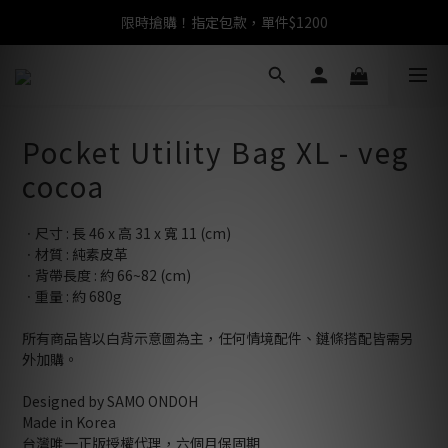
限時搶購！指定包款，單件$1200
任選包款，即享免運
任選包款，即享免運
Pocket Utility Bag XL - veg
cocoa
ㆍ尺寸 : 長 46 x 高 31 x 寬 11 (cm)
ㆍ材質 : 純素皮革
ㆍ背帶長度 : 約 66~82 (cm)
ㆍ重量 : 約 680g
所有商品皆以白背示意圖為主，任何情境配件、鏈條搭配皆需另
外加購。
Designed by SAMO ONDOH
Made in Korea
台灣唯一正版授權代理，六個月保固期