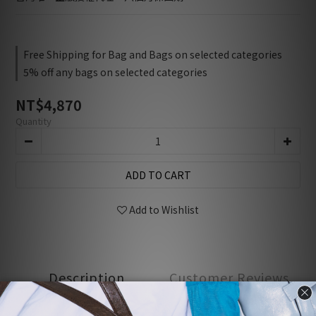
Free Shipping for Bag and Bags on selected categories
5% off any bags on selected categories
NT$4,870
Quantity
ADD TO CART
Add to Wishlist
Description
Customer Reviews