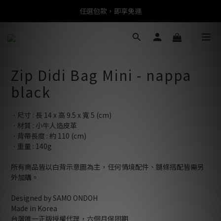
任選包款，即享免運
任選包款，即享免運
限時搶購！指定包款，單件$1200
任選包款，即享免運
Zip Didi Bag Mini - nappa
black
ㆍ尺寸 : 長 14 x 高 9.5 x 寬 5 (cm)
ㆍ材質 : 小牛人造皮革
ㆍ背帶長度 : 約 110 (cm)
ㆍ重量 : 140g
所有商品皆以白背示意圖為主，任何情境配件、鏈條搭配皆需另
外加購。
Designed by SAMO ONDOH
Made in Korea
台灣唯一正版授權代理，六個月保固期