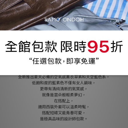
Apple Bag 蘋果包
銷售排行前三名的Apple Bag，
以蘋果切片的立體形狀為設計靈感，
用㘣滑半月線條展現出簡潔的洗練感，
展現出設計師對時尚的高度敏銳再帶入具有童心的可愛品味。
全新推出夏天必備的空氣感薰衣草紫和天空藍色系，
低飽和度的藍紫色不僅有女人韻味，
更帶有清純清新的氣質感，
就像是雲朵般輕柔夢幻，
在搭配上，
運用西裝外套可以溫柔時髦，
搭配短裙又能青春可愛，
是極具品味的設計師包款。