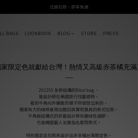
任選包款，即享免運
任選包款，即享免運
限時搶購！指定包款，單件$1200
LL BAGS
LOOKBOOK
BLOG
STORE
PRESS
任選包款，即享免運
獨家
限定色
就獻給台灣！熱情又高級赤茶橘充滿
2022SS 全新結構的Bbul bag ，
是設計師在美國旅行找靈感時，
看到牛角向外擴散的樣子所發想出來的，
簡潔有力的線條展現出醒目與實用兼具的新式包款，
牛角般結構式的折蓋設計帶有趣味性細節，
也是韓國藝人泫雅指名愛用款式。
特別選定此包款來設計出赤茶橘台灣限定色，