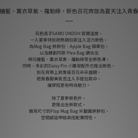
糖藍、薰衣草紫、羅勒綠，新色百花齊放為夏天注入青
玩色高手SAMO ONDOH 首爾溫度，
一入夏季特別把熱銷包款注入活力新色，
為Mug Bag 胖胖包、Apple Bag 蘋果包，
以及韓劇同款 Plea Bag 調合出
棉花糖藍、薰衣草紫、羅勒綠等全新色澤，
同時，多彩的Daisy Pin 小雛菊配件也推出新色，
別在背帶上就像是百花朵朵盛開，
把青春甜美氣息注入手提包款中，
讓穿搭更有時尚魅力。
除了夏季新色外，
更推出全新款式，
掮背尺寸的Flap Mug Bag M 翻蓋胖胖包，
空間感延伸極具搭配實用性。