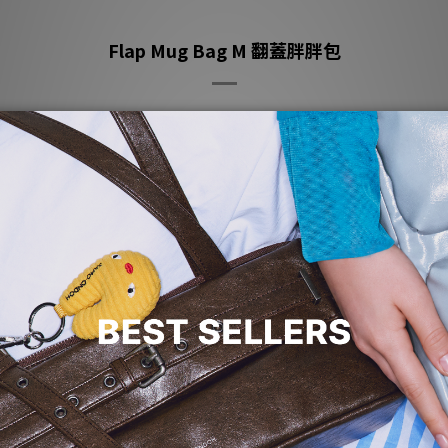
Flap Mug Bag M 翻蓋胖胖包
一推出即受到強大歡迎的熱銷款小尺寸 Flap Mug Bag，
蓋胖
2022SS 推出全新設計Flap Mug Bag M 翻
胖包，
改用掮背和加大款式將立體空間感延伸，
保留蓬鬆的設計特色，
讓使用上有更實用的收納空間，
配上春夏青春活潑的色系，
櫻花粉、萊姆黃和薄荷綠，
還可在掮帶上自行搭配金屬鏈條或是小雛菊配件，
為包款注入活力又有個性的感受，
讓造型具有春夏的空氣質感。
喜歡手提款式的人也不孤單，
小尺寸Flap Mug Bag S 夏季新色推出棉花糖藍和萊姆黃，
讓充滿夏季空氣感的泡泡糖粉彩色，
展現甜美純淨又清爽療癒的效果。