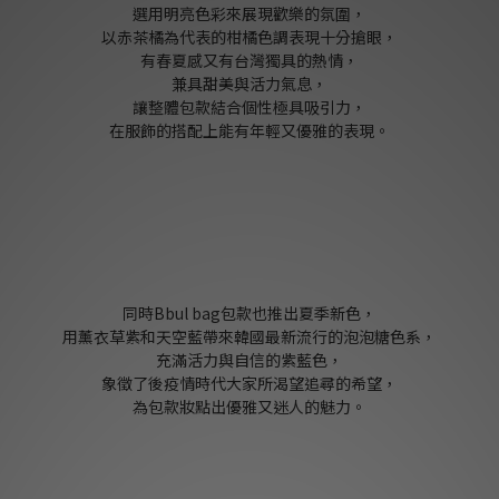
選用明亮色彩來展現歡樂的氛圍，
以赤茶橘為代表的柑橘色調表現十分搶眼，
有春夏感又有台灣獨具的熱情，
兼具甜美與活力氣息，
讓整體包款結合個性極具吸引力，
在服飾的搭配上能有年輕又優雅的表現。
同時Bbul bag包款也推出夏季新色，
用薰衣草紫和天空藍帶來韓國最新流行的泡泡糖色系，
充滿活力與自信的紫藍色，
象徵了後疫情時代大家所渴望追尋的希望，
為包款妝點出優雅又迷人的魅力。