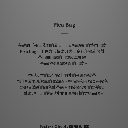
Plea Bag
在韓劇「那年我們的夏天」出現而爆紅的熱門包款，
Plea Bag，用長方形輪廓改變口金包的既定設計，
帶出開口處的自然皮革抓皺，
是品牌極具識別度的包款。
中型尺寸的設定配上個性的金屬鍊揹帶，
再用春夏氣息濃厚的羅勒綠、櫻花粉和萊姆黃來配色，
舒服又清新的顏色能帶給人們療癒安好的舒適感，
能展現十足的造型性並兼具獨到的穿搭品味。
Daisy Pin 小雛菊配飾