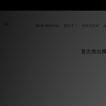
SALE
NEW ARRIVAL
BEST
INSTOCK
A
首次推出