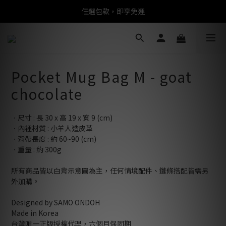
任選包款，即享免運
任選包款，即享免運
限時搶購！指定包款，單件$1200
任選包款，即享免運
Pocket Mug Bag M - goat
chocolate
ㆍ尺寸 : 長 30 x 高 19 x 寬 9 (cm)
ㆍ內裡材質 : 小羊人造皮革
ㆍ背帶長度 : 約 60~90 (cm)
ㆍ重量 : 約 300g
所有商品皆以白背示意圖為主，任何情境配件、鏈條搭配皆需另
外加購。
Designed by SAMO ONDOH
Made in Korea
台灣唯一正版授權代理，六個月保固期