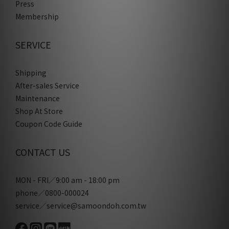
Press
Membership
SERVICE
Shipping
After-sales Service
Maintenance
Shop At Store
Coupon Code Guide
CONTACT US
MON - FRI／9:00 am - 18:00 pm
phone／0800-000024
service／service@samoondoh.com.tw