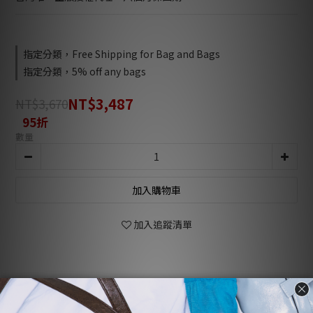
指定分類，Free Shipping for Bag and Bags
指定分類，5% off any bags
NT$3,487
NT$3,670
95折
數量
加入購物車
加入追蹤清單
商品描述
顧客評價