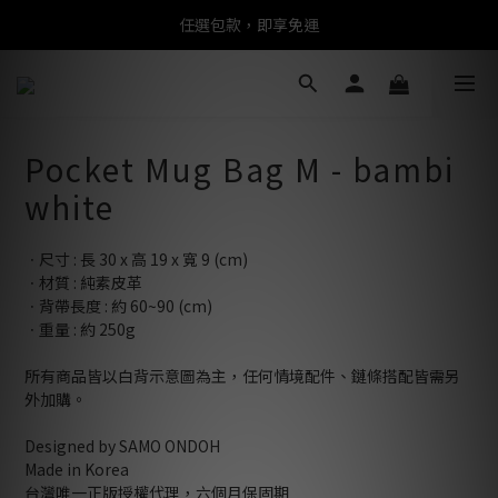
任選包款，即享免運
任選包款，即享免運
限時搶購！指定包款，單件$1200
任選包款，即享免運
Pocket Mug Bag M - bambi
white
ㆍ尺寸 : 長 30 x 高 19 x 寬 9 (cm)
ㆍ材質 : 純素皮革
ㆍ背帶長度 : 約 60~90 (cm)
ㆍ重量 : 約 250g
所有商品皆以白背示意圖為主，任何情境配件、鏈條搭配皆需另
外加購。
Designed by SAMO ONDOH
Made in Korea
台灣唯一正版授權代理，六個月保固期