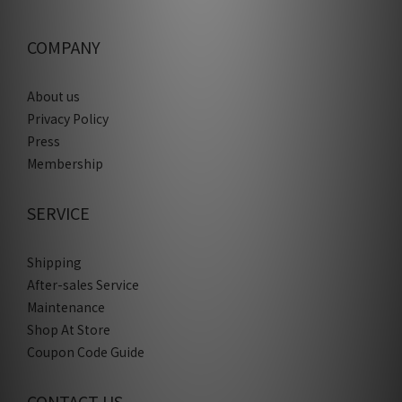
COMPANY
About us
Privacy Policy
Press
Membership
SERVICE
Shipping
After-sales Service
Maintenance
Shop At Store
Coupon Code Guide
CONTACT US