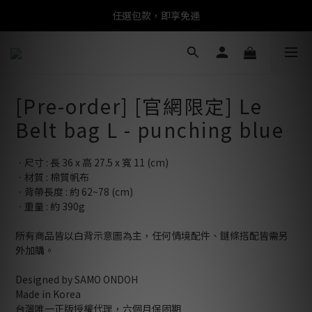
任選包款，即享免運
任選包款，即享免運
限時搶購！指定包款，單件$1200
任選包款，即享免運
[Pre-order] [官網限定] Le
Belt bag L - punching blue
ㆍ尺寸 : 長 36 x 高 27.5 x 寬 11 (cm)
ㆍ材質 : 棉質帆布
ㆍ背帶長度 : 約 62~78 (cm)
ㆍ重量 : 約 390g
所有商品皆以白背示意圖為主，任何情境配件、鏈條搭配皆需另
外加購。
Designed by SAMO ONDOH
Made in Korea
台灣唯一正版授權代理，六個月保固期