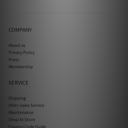
COMPANY
About us
Privacy Policy
Press
Membership
SERVICE
Shipping
After-sales Service
Maintenance
Shop At Store
Coupon Code Guide