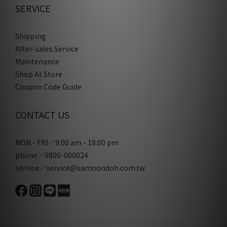
SERVICE
Shipping
After-sales Service
Maintenance
Shop At Store
Coupon Code Guide
CONTACT US
MON - FRI／9:00 am - 18:00 pm
phone／0800-000024
service／service@samoondoh.com.tw