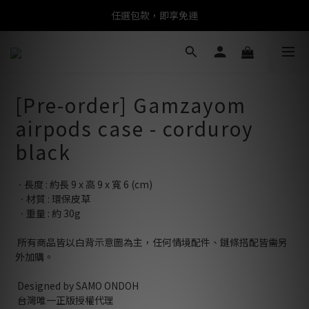
任選包款，即享免運
任選包款，即享免運
限時搶購！指定包款，單件$1200
任選包款，即享免運
[Pre-order] Gamzayom
airpods case - corduroy
black
ㆍ長度 : 約長 9 x 高 9 x 寬 6 (cm)
 ㆍ材質 : 環保皮草
 ㆍ重量 : 約 30g
 所有商品皆以白背示意圖為主，任何情境配件、鏈條搭配皆需另
外加購。
 Designed by SAMO ONDOH
 台灣唯一正版授權代理