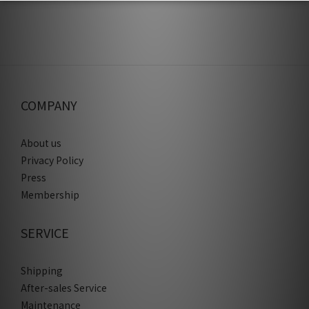
COMPANY
About us
Privacy Policy
Press
Membership
SERVICE
Shipping
After-sales Service
Maintenance