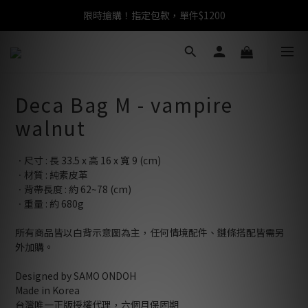
限時搶購！指定包款，單件$1200
任選包款，即享免運
任選包款，即享免運
Deca Bag M - vampire
walnut
ㆍ尺寸 : 長 33.5 x 高 16 x 寬 9 (cm)
ㆍ材質 : 純素皮革
ㆍ背帶長度 : 約 62~78 (cm)
ㆍ重量 : 約 680g
所有商品皆以白背示意圖為主，任何情境配件、鏈條搭配皆需另
外加購。
Designed by SAMO ONDOH
Made in Korea
台灣唯一正版授權代理，六個月保固期