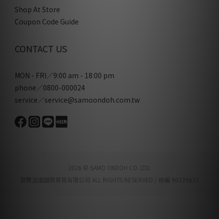
Shop At Store
Coupon Code Guide
CONTACT US
MON - FRI／9:00 am - 18:00 pm
phone／0800-000024
service／service@samoondoh.com.tw
2026 © SAMO ONDOH CO. LTD.
首爾溫度國際貿易有限公司 ALL RIGHTS RESERVED / 統編 90329672