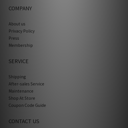
COMPANY
About us
Privacy Policy
Press
Membership
SERVICE
Shipping
After-sales Service
Maintenance
Shop At Store
Coupon Code Guide
CONTACT US