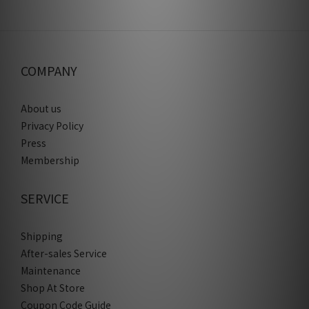
COMPANY
About us
Privacy Policy
Press
Membership
SERVICE
Shipping
After-sales Service
Maintenance
Shop At Store
Coupon Code Guide