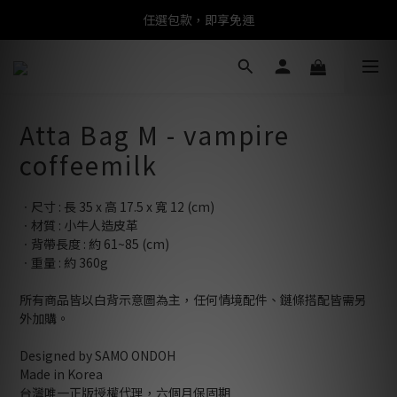
任選包款，即享免運
任選包款，即享免運
限時搶購！指定包款，單件$1200
任選包款，即享免運
Atta Bag M - vampire
coffeemilk
ㆍ尺寸 : 長 35 x 高 17.5 x 寬 12 (cm)
ㆍ材質 : 小牛人造皮革
ㆍ背帶長度 : 約 61~85 (cm)
ㆍ重量 : 約 360g
所有商品皆以白背示意圖為主，任何情境配件、鏈條搭配皆需另
外加購。
Designed by SAMO ONDOH
Made in Korea
台灣唯一正版授權代理，六個月保固期