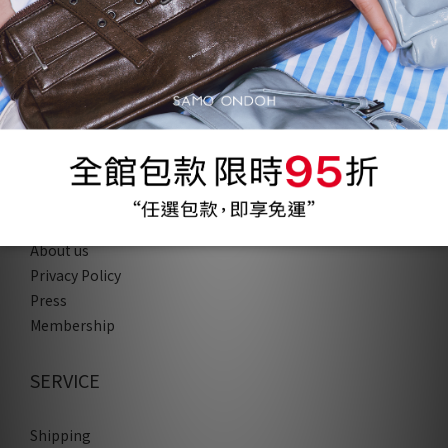
COMPANY
About us
Privacy Policy
Press
Membership
SERVICE
Shipping