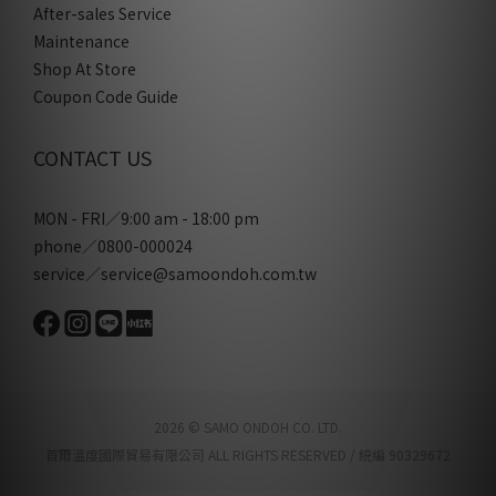
After-sales Service
Maintenance
Shop At Store
Coupon Code Guide
CONTACT US
MON - FRI／9:00 am - 18:00 pm
phone／0800-000024
service／service@samoondoh.com.tw
2026 © SAMO ONDOH CO. LTD.
首爾溫度國際貿易有限公司 ALL RIGHTS RESERVED / 統編 90329672