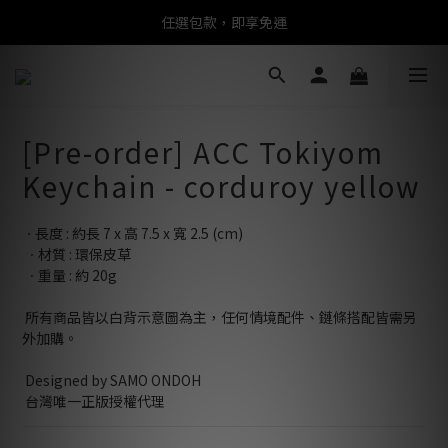
任選包款，即享免運
任選包款，即享免運
限時搶購！指定包款，單件$1200
任選包款，即享免運
[Pre-order] ACC Tokiyom
Keychain - corduroy yellow
ㆍ長度 : 約長 7 x 高 7.5 x 寬 2.5 (cm)
 ㆍ材質 : 環保皮草
 ㆍ重量 : 約 20g
 所有商品皆以白背示意圖為主，任何情境配件、鏈條搭配皆需另
外加購。
 Designed by SAMO ONDOH
 台灣唯一正版授權代理