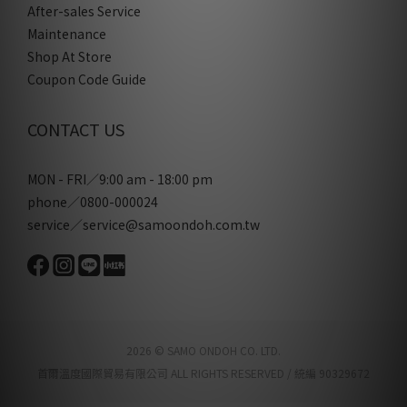
After-sales Service
Maintenance
Shop At Store
Coupon Code Guide
CONTACT US
MON - FRI／9:00 am - 18:00 pm
phone／0800-000024
service／service@samoondoh.com.tw
2026 © SAMO ONDOH CO. LTD.
首爾溫度國際貿易有限公司 ALL RIGHTS RESERVED / 統編 90329672