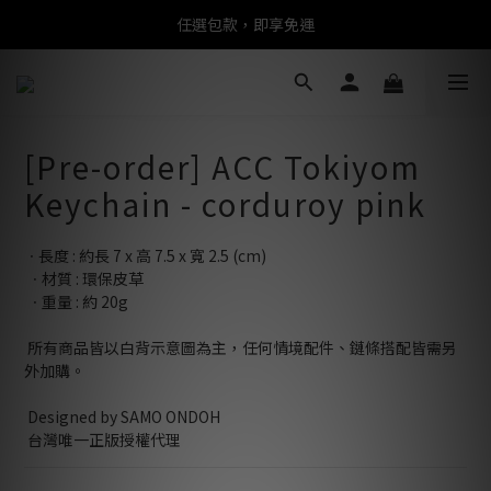
任選包款，即享免運
任選包款，即享免運
限時搶購！指定包款，單件$1200
任選包款，即享免運
[Pre-order] ACC Tokiyom
Keychain - corduroy pink
ㆍ長度 : 約長 7 x 高 7.5 x 寬 2.5 (cm)
 ㆍ材質 : 環保皮草
 ㆍ重量 : 約 20g
 所有商品皆以白背示意圖為主，任何情境配件、鏈條搭配皆需另
外加購。
 Designed by SAMO ONDOH
 台灣唯一正版授權代理