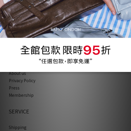
COMPANY
About us
Privacy Policy
Press
Membership
SERVICE
Shipping