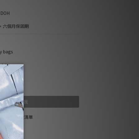
NDOH
，六個月保固期
 bags
449
售完
貨到通知我
加入追蹤清單