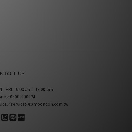
NTACT US
 - FRI／9:00 am - 18:00 pm
one／0800-000024
vice／service@samoondoh.com.tw