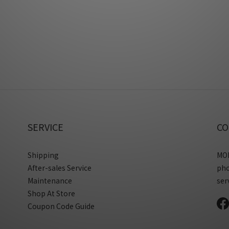
SERVICE
CO
Shipping
MON
After-sales Service
ph
Maintenance
ser
Shop At Store
Coupon Code Guide