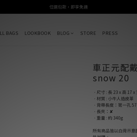
任選包款，即享免運
任選包款，即享免運
限時搶購！指定包款，單件$1200
LL BAGS
LOOKBOOK
BLOG
STORE
PRESS
任選包款，即享免運
車正元配戴款 
snow 20
ㆍ尺寸 : 長 23 x 高 17 x 
ㆍ材質 : 小牛人造皮革
ㆍ背帶長度：第一孔 57cm
ㆍ長夾：✘
ㆍ重量 : 約 340g
所有商品皆以白背示意