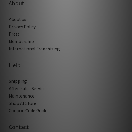
About
About us
Privacy Policy
Press
Membership
International Franchising
Help
Shipping
After-sales Service
Maintenance
Shop At Store
Coupon Code Guide
Contact