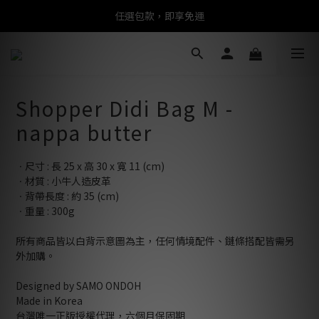
任選包款，即享免運
任選包款，即享免運
限時搶購！指定包款，單件$1200
任選包款，即享免運
Shopper Didi Bag M -
nappa butter
ㆍ尺寸 : 長 25 x 高 30 x 寬 11 (cm)
ㆍ材質 : 小牛人造皮革
ㆍ背帶長度 : 約 35 (cm)
ㆍ重量 : 300g
所有商品皆以白背示意圖為主，任何情境配件、鏈條搭配皆需另
外加購。
Designed by SAMO ONDOH
Made in Korea
台灣唯一正版授權代理，六個月保固期