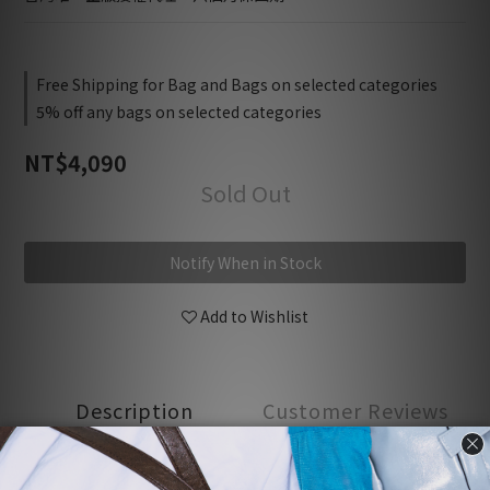
Free Shipping for Bag and Bags on selected categories
5% off any bags on selected categories
NT$4,090
Sold Out
Notify When in Stock
Add to Wishlist
Description
Customer Reviews