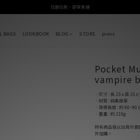
任選包款，即享免運
任選包款，即享免運
限時搶購！指定包款，單件$1200
L BAGS
LOOKBOOK
BLOG
STORE
press
任選包款，即享免運
Pocket Mu
vampire 
ㆍ尺寸 : 長 23 x 高 15 x 
ㆍ材質 : 純素皮革
ㆍ背帶長度 : 約 60~90 (
ㆍ重量 : 約 210g
所有商品皆以白背示意
外加購。