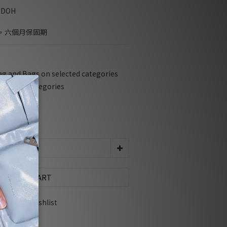
NDOH
，六個月保固期
ag and Bags on selected categories
selected categories
116
ADD TO CART
Add to Wishlist