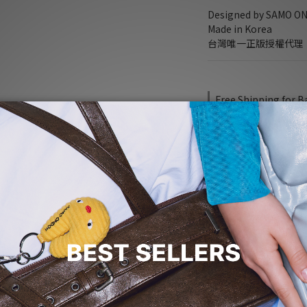
Designed by SAMO O
Made in Korea
台灣唯一正版授權代理
Free Shipping for B
5% off any bags on 
NT$3,
NT$3,280
5% off
Quantity