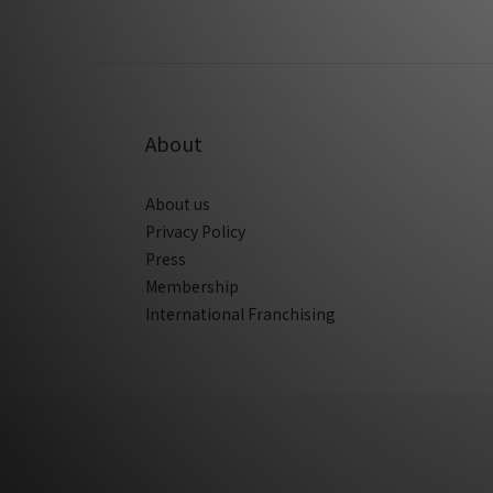
About
About us
Privacy Policy
Press
Membership
International Franchising