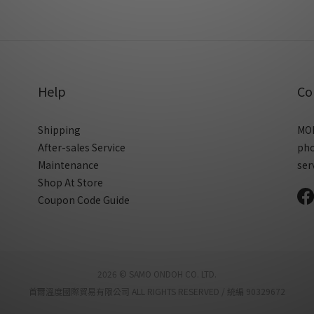
Help
Co
Shipping
MON
After-sales Service
ph
Maintenance
ser
Shop At Store
Coupon Code Guide
2026 © SAMO ONDOH CO. LTD.
首爾溫度國際貿易有限公司 ALL RIGHTS RESERVED / 統編 90329672