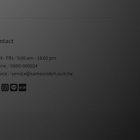
ntact
 - FRI／9:00 am - 18:00 pm
one／0800-000024
vice／service@samoondoh.com.tw