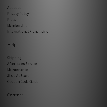
About us
Privacy Policy
Press
Membership
International Franchising
Help
Shipping
After-sales Service
Maintenance
Shop At Store
Coupon Code Guide
Contact