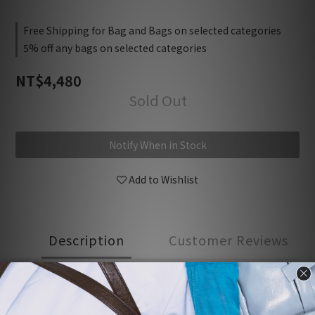
Free Shipping for Bag and Bags on selected categories
5% off any bags on selected categories
NT$4,480
Sold Out
Notify When in Stock
Add to Wishlist
Description
Customer Reviews