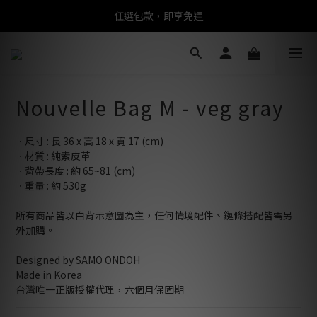
任選包款，即享免運
任選包款，即享免運
限時搶購！指定包款，單件$1200
任選包款，即享免運
Nouvelle Bag M - veg gray
ㆍ尺寸 : 長 36 x 高 18 x 寬 17 (cm)
ㆍ材質 : 純素皮革
ㆍ背帶長度 : 約 65~81 (cm)
ㆍ重量 : 約 530g
所有商品皆以白背示意圖為主，任何情境配件、鏈條搭配皆需另
外加購。
Designed by SAMO ONDOH
Made in Korea
台灣唯一正版授權代理，六個月保固期