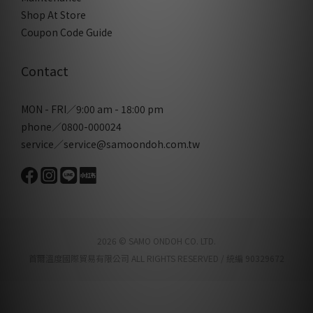
Shop At Store
Coupon Code Guide
Contact
MON - FRI／9:00 am - 18:00 pm
phone／0800-000024
service／service@samoondoh.com.tw
2026 © SAMO ONDOH CO. LTD.
首爾溫度國際貿易有限公司 ALL RIGHTS RESERVED / 統編 90329672