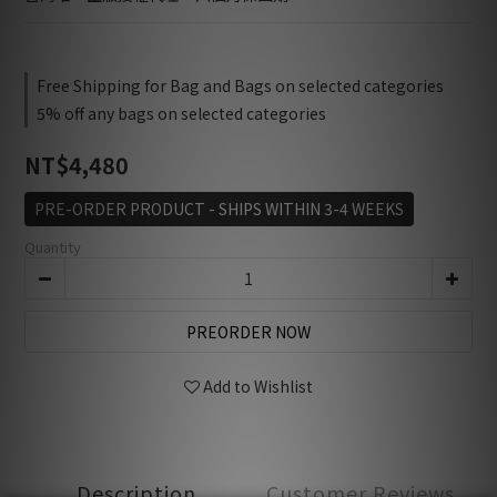
Free Shipping for Bag and Bags on selected categories
5% off any bags on selected categories
NT$4,480
PRE-ORDER PRODUCT - SHIPS WITHIN 3-4 WEEKS
Quantity
PREORDER NOW
Add to Wishlist
Description
Customer Reviews