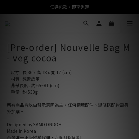
任選包款，即享免運
任選包款，即享免運
限時搶購！指定包款，單件$1200
任選包款，即享免運
[Pre-order] Nouvelle Bag M
- veg cocoa
ㆍ尺寸 : 長 36 x 高 18 x 寬 17 (cm)
ㆍ材質 : 純素皮革
ㆍ背帶長度 : 約 65~81 (cm)
ㆍ重量 : 約 530g
所有商品皆以白背示意圖為主，任何情境配件、鏈條搭配皆需另
外加購。
Designed by SAMO ONDOH
Made in Korea
台灣唯一正版授權代理，六個月保固期