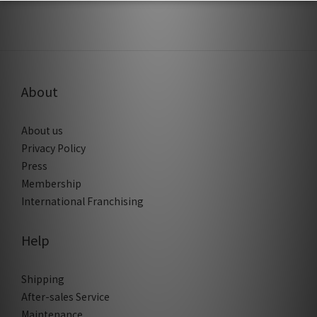
About
About us
Privacy Policy
Press
Membership
International Franchising
Help
Shipping
After-sales Service
Maintenance