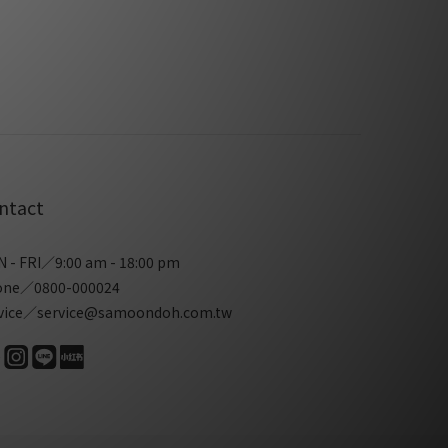
ntact
 - FRI／9:00 am - 18:00 pm
one／0800-000024
vice／service@samoondoh.com.tw