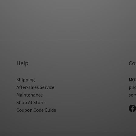
Help
Co
Shipping
MON
After-sales Service
ph
Maintenance
ser
Shop At Store
Coupon Code Guide