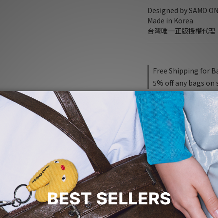
Designed by SAMO O
Made in Korea
台灣唯一正版授權代理
Free Shipping for B
5% off any bags on 
NT$4,480
PRE-ORDER PRODUCT
Quantity