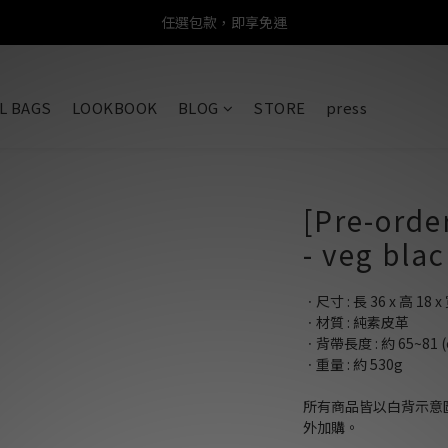
任選包款，即享免運
任選包款，即享免運
限時搶購！指定包款，單件$1200
L BAGS
LOOKBOOK
BLOG
STORE
press
任選包款，即享免運
[Pre-orde
- veg bla
ㆍ尺寸 : 長 36 x 高 18 x 
ㆍ材質 : 純素皮革
ㆍ背帶長度 : 約 65~81 (
ㆍ重量 : 約 530g
所有商品皆以白背示意
外加購。