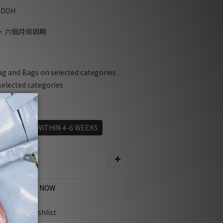
NDOH
，六個月保固期
ag and Bags on selected categories
selected categories
 - SHIPS WITHIN 4-6 WEEKS
PREORDER NOW
Add to Wishlist