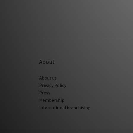
About
About us
Privacy Policy
Press
Membership
International Franchising