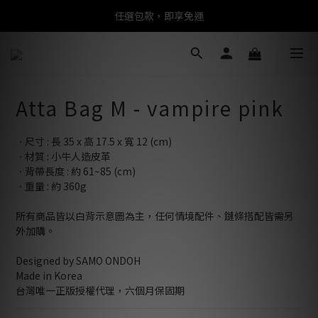
任選包款，即享免運
任選包款，即享免運
限時搶購！指定包款，單件$1200
任選包款，即享免運
Atta Bag M - vampire pink
ㆍ尺寸 : 長 35 x 高 17.5 x 寬 12 (cm)
ㆍ材質 : 小牛人造皮革
ㆍ背帶長度 : 約 61~85 (cm)
ㆍ重量 : 約 360g
所有商品皆以白背示意圖為主，任何情境配件、鏈條搭配皆需另
外加購。
Designed by SAMO ONDOH
Made in Korea
台灣唯一正版授權代理，六個月保固期