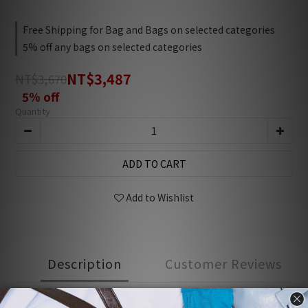
Free Shipping for Bag and Bags on selected categories
5% off any bags on selected categories
NT$3,487
NT$3,670
5% off
Quantity
ADD TO CART
Add to Wishlist
Description
Customer Reviews