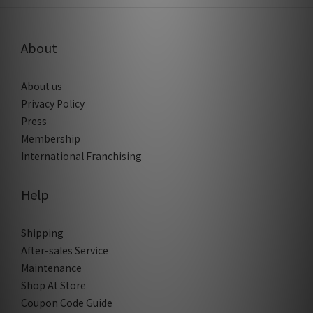
About
About us
Privacy Policy
Press
Membership
International Franchising
Help
Shipping
After-sales Service
Maintenance
Shop At Store
Coupon Code Guide