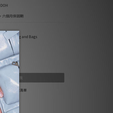
NDOH
，六個月保固期
ng for Bag and Bags
 bags
售完
貨到通知我
加入追蹤清單