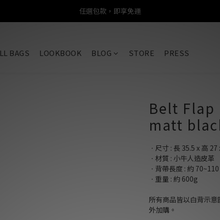
任選包款，即享免運
任選包款，即享免運
限時搶購！指定包款，單件$1200
LL BAGS
LOOKBOOK
BLOG
STORE
PRESS
任選包款，即享免運
Belt Flap
matt blac
ㆍ尺寸 : 長 35.5 x 高 27 
ㆍ材質 : 小牛人造皮革
ㆍ背帶長度 : 約 70~110 
ㆍ重量 : 約 600g
所有商品皆以白背示意
外加購。