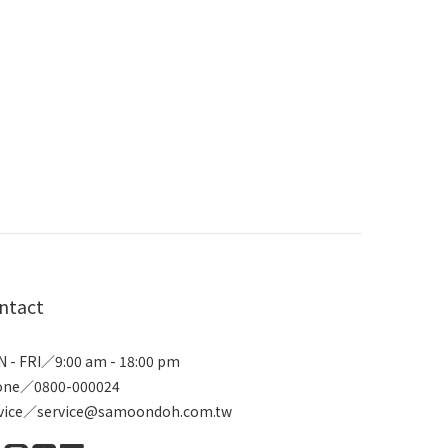
ntact
 - FRI／9:00 am - 18:00 pm
one／0800-000024
vice／service@samoondoh.com.tw