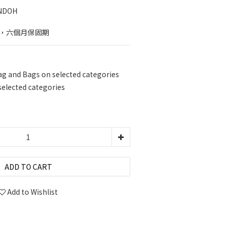
ONDOH
理，六個月保固期
ag and Bags on selected categories
selected categories
ADD TO CART
Add to Wishlist