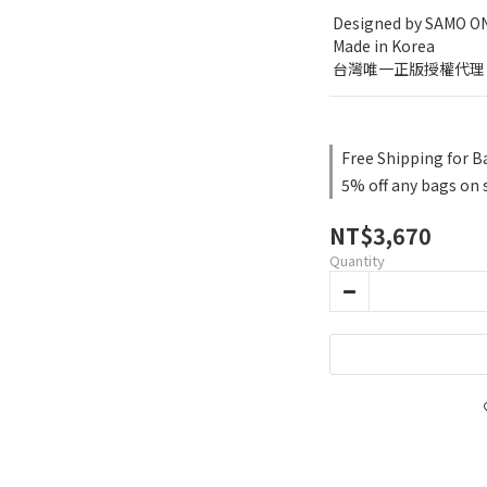
 Designed by SAMO 
 Made in Korea
 台灣唯一正版授權代
Free Shipping for B
5% off any bags on 
NT$3,670
Quantity