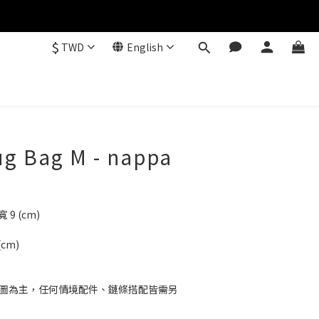
$
TWD
English
ug Bag M - nappa
寬 9 (cm)
(cm)