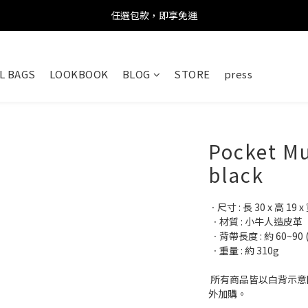
任選包款，即享免運
任選包款，即享免運
限時搶購！指定包款，單件$1200
L BAGS
LOOKBOOK
BLOG
STORE
press
任選包款，即享免運
Pocket M
black
ㆍ尺寸 : 長 30 x 高 19 x 
 ㆍ材質 : 小牛人造皮革
 ㆍ背帶長度 : 約 60~90 
 ㆍ重量 : 約 310g
 所有商品皆以白背示意圖為主，任何情境配件、鏈條搭配皆需另
外加購。