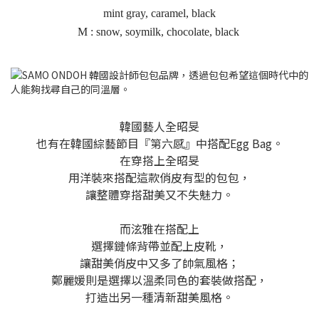
mint gray, caramel, black
M : snow, soymilk, chocolate, black
​韓國藝人全昭旻
也有在韓國綜藝節目『第六感』中搭配Egg Bag。
在穿搭上全昭旻
用洋裝來搭配這款俏皮有型的包包，
讓整體穿搭甜美又不失魅力。
而泫雅在搭配上
選擇鏈條背帶並配上皮靴，
讓甜美俏皮中又多了帥氣風格；
鄭麗媛則是選擇以溫柔同色的套裝做搭配，
打造出另一種清新甜美風格。