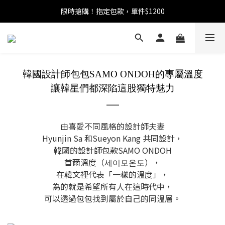
限時搶購！指定包款，單件$1200
任選包款，即享免運
任選包款，即享免運
韓國設計師包包SAMO ONDOH的專屬溫度
讓韓星們都深陷這股獨特魅力
由喜愛不同風格的設計師夫妻
Hyunjin Sa 和Sueyon Kang 共同設計，
韓國的設計師包款SAMO ONDOH
首爾溫度（세이모온도），
在韓文裡代表「一樣的溫度」，
為的就是希望所有人在這時代中，
可以透過包包找到屬於自己的同溫層。