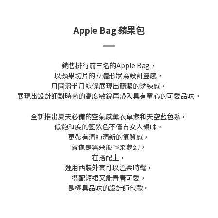
Apple Bag 蘋果包
銷售排行前三名的Apple Bag，
以蘋果切片的立體形狀為設計靈感，
用㘣滑半月線條展現出簡潔的洗練感，
展現出設計師對時尚的高度敏銳再帶入具有童心的可愛品味。
全新推出夏天必備的空氣感薰衣草紫和天空藍色系，
低飽和度的藍紫色不僅有女人韻味，
更帶有清純清新的氣質感，
就像是雲朵般輕柔夢幻，
在搭配上，
運用西裝外套可以溫柔時髦，
搭配短裙又能青春可愛，
是極具品味的設計師包款。