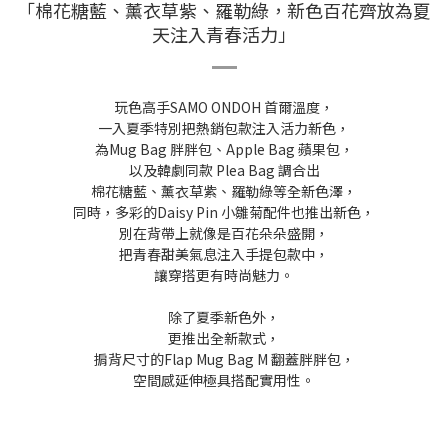
「棉花糖藍、薰衣草紫、羅勒綠，新色百花齊放為夏
天注入青春活力」
玩色高手SAMO ONDOH 首爾溫度，
一入夏季特別把熱銷包款注入活力新色，
為Mug Bag 胖胖包、Apple Bag 蘋果包，
以及韓劇同款 Plea Bag 調合出
棉花糖藍、薰衣草紫、羅勒綠等全新色澤，
同時，多彩的Daisy Pin 小雛菊配件也推出新色，
別在背帶上就像是百花朵朵盛開，
把青春甜美氣息注入手提包款中，
讓穿搭更有時尚魅力。
除了夏季新色外，
更推出全新款式，
掮背尺寸的Flap Mug Bag M 翻蓋胖胖包，
空間感延伸極具搭配實用性。