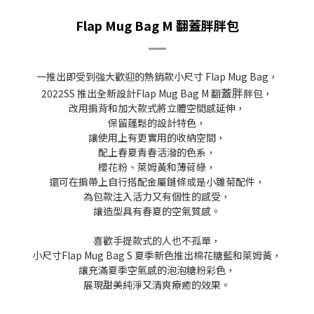
Flap Mug Bag M 翻蓋胖胖包
一推出即受到強大歡迎的熱銷款小尺寸 Flap Mug Bag，
蓋胖
2022SS 推出全新設計Flap Mug Bag M 翻
胖包，
改用掮背和加大款式將立體空間感延伸，
保留蓬鬆的設計特色，
讓使用上有更實用的收納空間，
配上春夏青春活潑的色系，
櫻花粉、萊姆黃和薄荷綠，
還可在掮帶上自行搭配金屬鏈條或是小雛菊配件，
為包款注入活力又有個性的感受，
讓造型具有春夏的空氣質感。
喜歡手提款式的人也不孤單，
小尺寸Flap Mug Bag S 夏季新色推出棉花糖藍和萊姆黃，
讓充滿夏季空氣感的泡泡糖粉彩色，
展現甜美純淨又清爽療癒的效果。