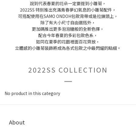
說到代表春夏的花朵一定要提到小雛菊，
2022SS 特別推出充滿青春夢幻氣息的小雛菊配件，
可搭配使用在SAMO ONDOH包款背帶或是拉鍊頭上，
除了有大小尺寸自由選搭外，
更加碼推出更多泡泡糖般的全新色擇，
配合今年春夏的多彩包款色系，
如同在夏季的花園裡面百花齊放，
立體感的小雛菊裝飾將成為各式包款之中最閃耀的點綴。
2022SS COLLECTION
No product in this category
About