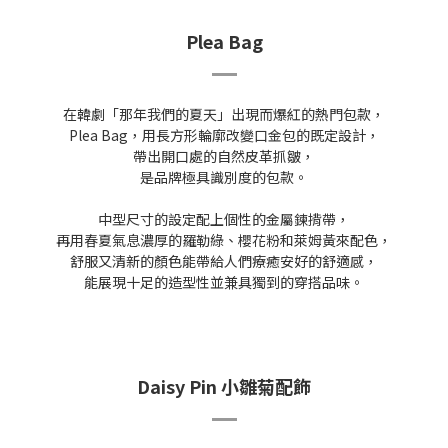
Plea Bag
在韓劇「那年我們的夏天」出現而爆紅的熱門包款，
Plea Bag，用長方形輪廓改變口金包的既定設計，
帶出開口處的自然皮革抓皺，
是品牌極具識別度的包款。
中型尺寸的設定配上個性的金屬鍊揹帶，
再用春夏氣息濃厚的羅勒綠、櫻花粉和萊姆黃來配色，
舒服又清新的顏色能帶給人們療癒安好的舒適感，
能展現十足的造型性並兼具獨到的穿搭品味。
Daisy Pin 小雛菊配飾