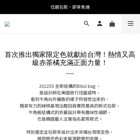
任選包款，即享免運
任選包款，即享免運
限時搶購！指定包款，單件$1200
任選包款，即享免運
首次推出獨家
限定色
就獻給台灣！熱情又高
級赤茶橘充滿正面力量！
2022SS 全新結構的Bbul bag ，
是設計師在美國旅行找靈感時，
看到牛角向外擴散的樣子所發想出來的，
簡潔有力的線條展現出醒目與實用兼具的新式包款，
牛角般結構式的折蓋設計帶有趣味性細節，
也是韓國藝人泫雅指名愛用款式。
特別選定此包款來設計出赤茶橘台灣限定色，
選用明亮色彩來展現歡樂的氛圍，