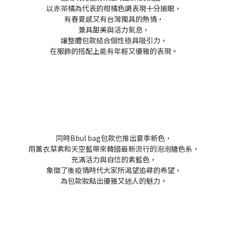
以赤茶橘為代表的柑橘色調表現十分搶眼，
有春夏感又有台灣獨具的熱情，
兼具甜美與活力氣息，
讓整體包款結合個性極具吸引力，
在服飾的搭配上能有年輕又優雅的表現。
同時Bbul bag包款也推出夏季新色，
用薰衣草紫和天空藍帶來韓國最新流行的泡泡糖色系，
充滿活力與自信的紫藍色，
象徵了後疫情時代大家所渴望追尋的希望，
為包款妝點出優雅又迷人的魅力。