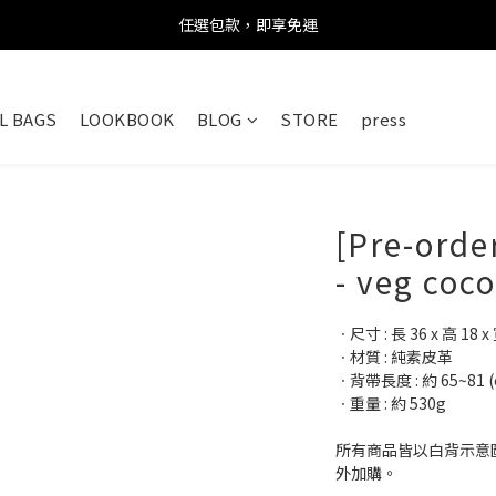
任選包款，即享免運
任選包款，即享免運
限時搶購！指定包款，單件$1200
L BAGS
LOOKBOOK
BLOG
STORE
press
任選包款，即享免運
[Pre-orde
- veg coc
ㆍ尺寸 : 長 36 x 高 18 x 
ㆍ材質 : 純素皮革
ㆍ背帶長度 : 約 65~81 (
ㆍ重量 : 約 530g
所有商品皆以白背示意
外加購。