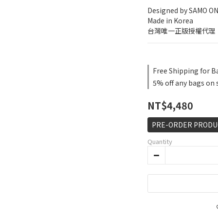
Designed by SAMO O
Made in Korea
台灣唯一正版授權代理
Free Shipping for B
5% off any bags on 
NT$4,480
PRE-ORDER PRODUCT
Quantity