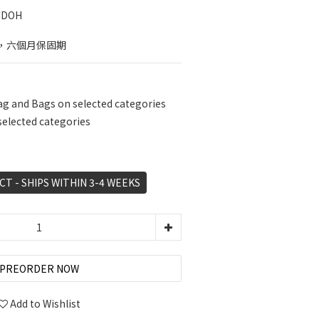
NDOH
，六個月保固期
ag and Bags on selected categories
selected categories
 - SHIPS WITHIN 3-4 WEEKS
PREORDER NOW
Add to Wishlist