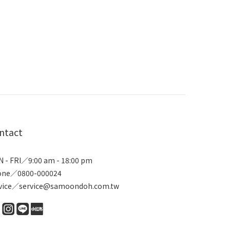
ntact
 - FRI／9:00 am - 18:00 pm
one／0800-000024
vice／service@samoondoh.com.tw