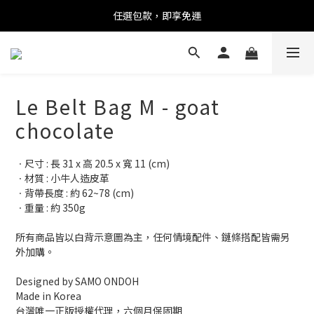
任選包款，即享免運
任選包款，即享免運
限時搶購！指定包款，單件$1200
任選包款，即享免運
Le Belt Bag M - goat
chocolate
ㆍ尺寸 : 長 31 x 高 20.5 x 寬 11 (cm)
ㆍ材質 : 小牛人造皮革
ㆍ背帶長度 : 約 62~78 (cm)
ㆍ重量 : 約 350g
所有商品皆以白背示意圖為主，任何情境配件、鏈條搭配皆需另
外加購。
Designed by SAMO ONDOH
Made in Korea
台灣唯一正版授權代理，六個月保固期