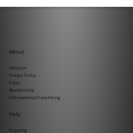
About
About us
Privacy Policy
Press
Membership
International Franchising
Help
Shipping