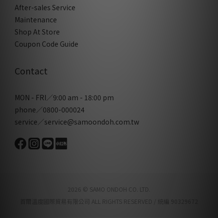
After-sales Service
Maintenance
Shop At Store
Coupon Code Guide
Contact
MON - FRI／9:00 am - 18:00 pm
phone／0800-000024
service／service@samoondoh.com.tw
2026 © SAMO ONDOH CO. LTD.
首爾溫度國際貿易有限公司 ALL RIGHTS RESERVED / 統編 90329672