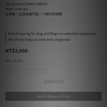
Designed by SAMO ONDOH
Made in Korea
台灣唯一正版授權代理，六個月保固期
Free Shipping for Bag and Bags on selected categories
5% off any bags on selected categories
NT$3,990
規格
: 皮背帶
皮背帶
皮背帶＋延長鏈
Sold Out
Notify When in Stock