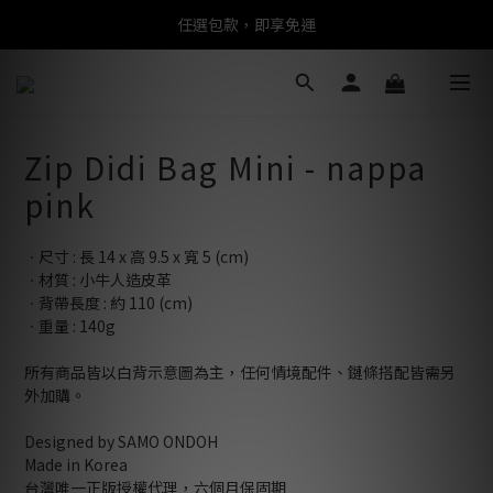
任選包款，即享免運
任選包款，即享免運
限時搶購！指定包款，單件$1200
任選包款，即享免運
Zip Didi Bag Mini - nappa
pink
ㆍ尺寸 : 長 14 x 高 9.5 x 寬 5 (cm)
ㆍ材質 : 小牛人造皮革
ㆍ背帶長度 : 約 110 (cm)
ㆍ重量 : 140g
所有商品皆以白背示意圖為主，任何情境配件、鏈條搭配皆需另
外加購。
Designed by SAMO ONDOH
Made in Korea
台灣唯一正版授權代理，六個月保固期