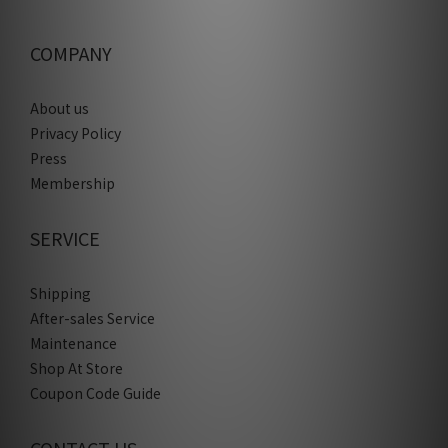
COMPANY
About us
Privacy Policy
Press
Membership
SERVICE
Shipping
After-sales Service
Maintenance
Shop At Store
Coupon Code Guide