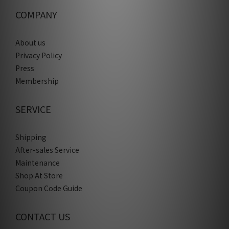
COMPANY
About us
Privacy Policy
Press
Membership
SERVICE
Shipping
After-sales Service
Maintenance
Shop At Store
Coupon Code Guide
CONTACT US