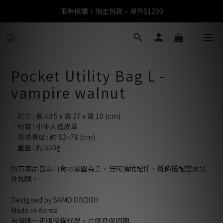
限時搶購！指定包款，單件$1200
任選包款，即享免運
任選包款，即享免運
Pocket Utility Bag L -
vampire walnut
ㆍ尺寸 : 長 40.5 x 高 27 x 寬 10 (cm)
ㆍ材質 : 小牛人造皮革
ㆍ背帶長度 : 約 62~78 (cm)
ㆍ重量 : 約 550g
所有商品皆以白背示意圖為主，任何情境配件、鏈條搭配皆需另
外加購。
Designed by SAMO ONDOH
Made in Korea
台灣唯一正版授權代理，六個月保固期