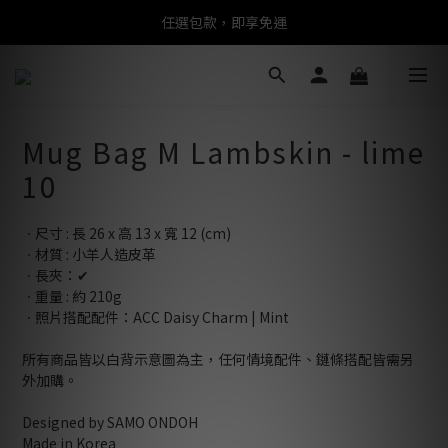
任選包款，即享免運
任選包款，即享免運
限時搶購！指定包款，單件$1200
任選包款，即享免運
Mug Bag M Lambskin - lime
10
ㆍ尺寸 : 長 26 x 高 13 x 寬 12 (cm)
ㆍ材質 : 小羊人造皮革
ㆍ長夾：✔
ㆍ重量 : 約 210g
ㆍ照片搭配配件：ACC Daisy Charm | Mint
所有商品皆以白背示意圖為主，任何情境配件、鏈條搭配皆需另
外加購。
Designed by SAMO ONDOH
Made in Korea