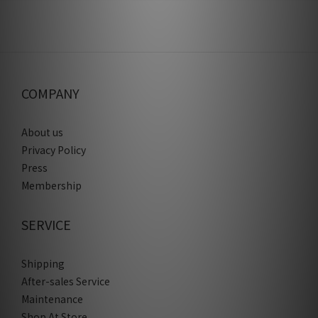
COMPANY
About us
Privacy Policy
Press
Membership
SERVICE
Shipping
After-sales Service
Maintenance
Shop At Store