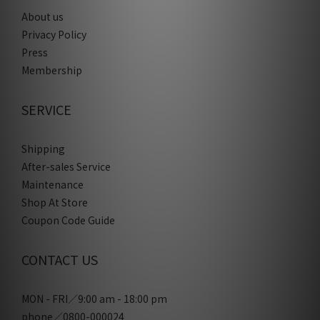
About us
Privacy Policy
Press
Membership
SERVICE
Shipping
After-sales Service
Maintenance
Shop At Store
Coupon Code Guide
CONTACT US
MON - FRI／9:00 am - 18:00 pm
phone／0800-000024