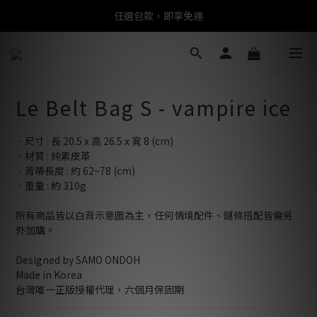
任選包款，即享免運
任選包款，即享免運
限時搶購！指定包款，單件$1200
任選包款，即享免運
Le Belt Bag S - vampire ice
ㆍ尺寸 : 長 20.5 x 高 26.5 x 寬 8 (cm)
ㆍ材質 : 純素皮革
ㆍ背帶長度 : 約 62~78 (cm)
ㆍ重量 : 約 310g
所有商品皆以白背示意圖為主，任何情境配件、鏈條搭配皆需另
外加購。
Designed by SAMO ONDOH
Made in Korea
台灣唯一正版授權代理，六個月保固期