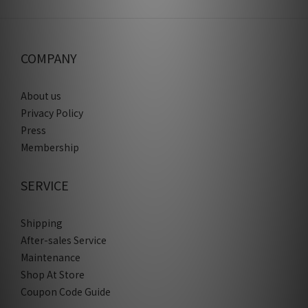
COMPANY
About us
Privacy Policy
Press
Membership
SERVICE
Shipping
After-sales Service
Maintenance
Shop At Store
Coupon Code Guide