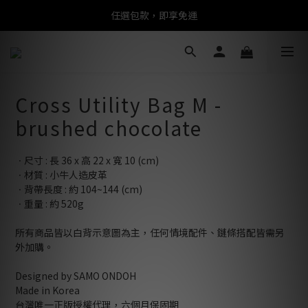
任選包款，即享免運
任選包款，即享免運
限時搶購！指定包款，單件$1200
任選包款，即享免運
Cross Utility Bag M -
brushed chocolate
ㆍ尺寸 : 長 36 x 高 22 x 寬 10 (cm)
ㆍ材質 : 小牛人造皮革
ㆍ背帶長度 : 約 104~144 (cm)
ㆍ重量 : 約 520g
所有商品皆以白背示意圖為主，任何情境配件、鏈條搭配皆需另
外加購。
Designed by SAMO ONDOH
Made in Korea
台灣唯一正版授權代理，六個月保固期