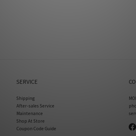
SERVICE
CO
Shipping
MON
After-sales Service
ph
Maintenance
ser
Shop At Store
Coupon Code Guide