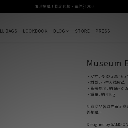
限時搶購！指定包款，單件$1200
任選包款，即享免運
任選包款，即享免運
LL BAGS
LOOKBOOK
BLOG
STORE
PRESS
Museum Ba
ㆍ尺寸 : 長 32 x 高 16 x 
ㆍ材質 : 小牛人造皮革
ㆍ背帶長度 : 約 66~81.5
ㆍ重量 : 約 410g
所有商品皆以白背示意
外加購。
Designed by SAMO O