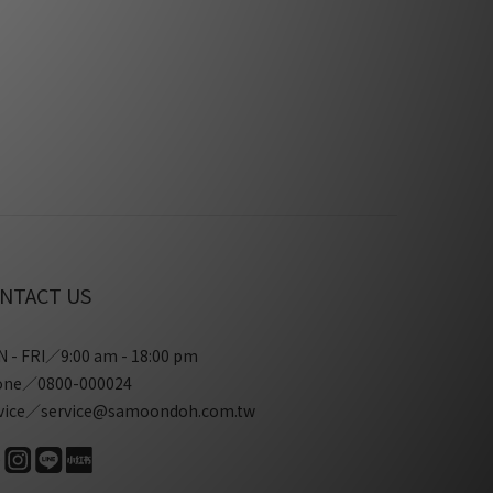
NTACT US
 - FRI／9:00 am - 18:00 pm
one／0800-000024
vice／service@samoondoh.com.tw