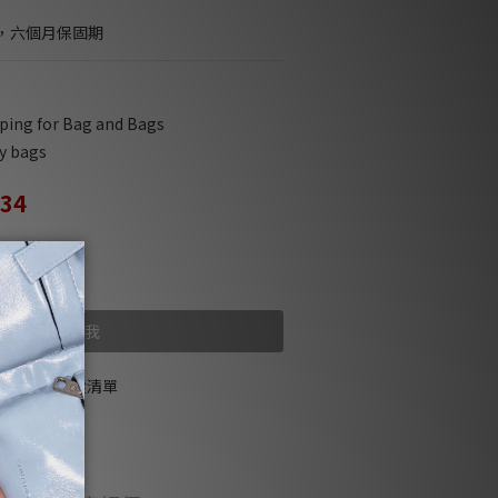
，六個月保固期
ng for Bag and Bags
 bags
734
售完
貨到通知我
加入追蹤清單